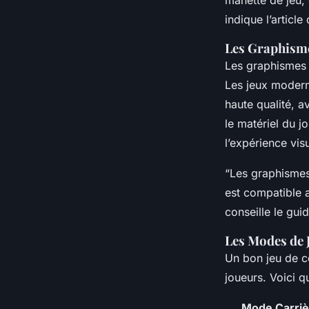
manette de jeu, 
indique l’articl
Les Graphisme
Les graphismes 
Les jeux mode
haute qualité, av
le matériel du j
l’expérience visu
“Les graphismes
est compatible a
conseille le gu
Les Modes de J
Un bon jeu de co
joueurs. Voici 
Mode Carriè