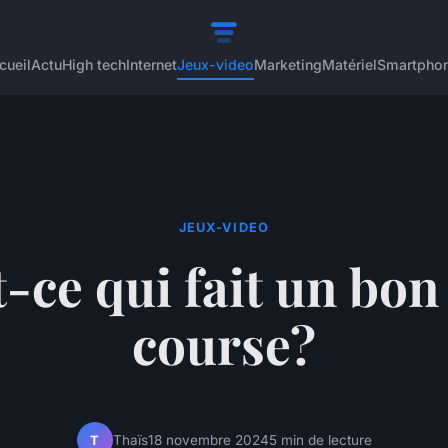
cueil
Actu
High tech
Internet
Jeux-video
Marketing
Matériel
Smartpho
JEUX-VIDEO
-ce qui fait un bon
course?
Thaïs
18 novembre 2024
5 min de lecture
T