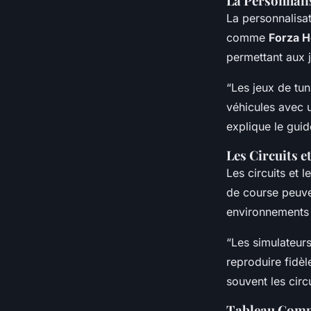
La Personnali
La personnalisa
comme
Forza H
permettant aux j
“Les jeux de tun
véhicules avec 
explique le gui
Les Circuits 
Les circuits et 
de course peuve
environnements 
“Les simulateurs
reproduire fidè
souvent les circu
Tableau Compa