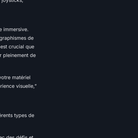
joysticks,”
e immersive.
 graphismes de
 est crucial que
er pleinement de
otre matériel
ience visuelle,”
érents types de
ec des défis et