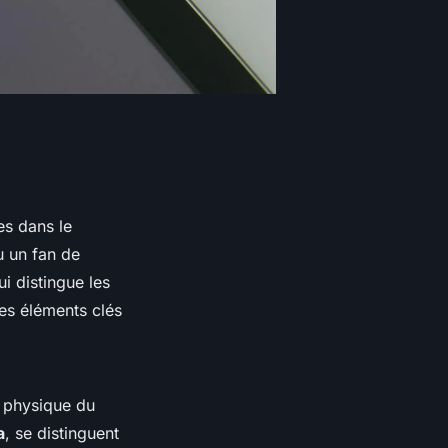
es dans le
u un fan de
i distingue les
les éléments clés
a physique du
a
, se distinguent