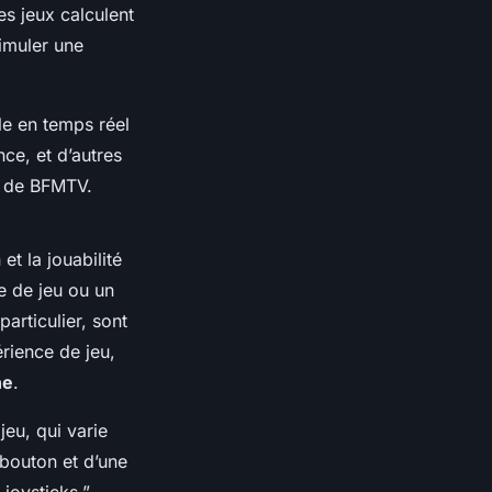
es jeux calculent
simuler une
le en temps réel
ce, et d’autres
st de BFMTV.
t la jouabilité
e de jeu ou un
articulier, sont
rience de jeu,
ne
.
jeu, qui varie
 bouton et d’une