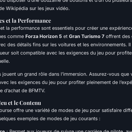
ou disposer d’une douzaine de boutons et d’un ou plusieurs 
e de Wikipédia sur les jeux vidéo.
s et la Performance
et la performance sont essentiels pour créer une expérienc
rnes comme
Forza Horizon 5
et
Gran Turismo 7
offrent des
ec des détails fins sur les voitures et les environnements. Il
oueur soit compatible avec les exigences du jeu pour profit
elle.
 jouent un grand rôle dans l’immersion. Assurez-vous que v
vec les exigences du jeu pour profiter pleinement de l’expér
ide d’achat de BFMTV.
eu et le Contenu
urse offre une variété de modes de jeu pour satisfaire diff
quelques exemples de modes de jeu courants :
re
: Permet aux joueurs de suivre une carrière de pilote, av