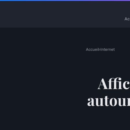
Ac
Accueil
›
Internet
Affi
autou