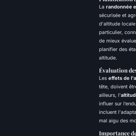
La
randonnée en
sécurisée et agr
d'altitude locale
particulier, conn
de mieux évaluer
planifier des ét
altitude.
Évaluation des
Les
effets de l'
tête, doivent ê
ailleurs, l'
altitu
influer sur l’en
incluent l'adapt
mal aigu des m
Importance de