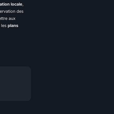
ation locale
,
servation des
ettre aux
 les
plans