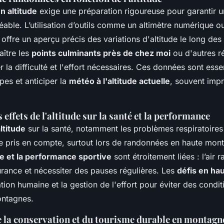
 altitude
exige une préparation rigoureuse pour garantir 
éable. L’utilisation d’outils comme un altimètre numérique o
 offre un aperçu précis des variations d'altitude le long des 
aître les
points culminants près de chez moi
ou d'autres r
 la difficulté et l'effort nécessaires. Ces données sont esse
apes et anticiper la
météo à l'altitude actuelle
, souvent impr
 effets de l'altitude sur la santé et la performance
altitude
sur la santé, notamment les problèmes respiratoire
tre pris en compte, surtout lors de randonnées en haute mon
de et la performance sportive
sont étroitement liées : l’air r
durance et nécessiter des pauses régulières. Les
défis en hau
ation humaine et la gestion de l'effort pour éviter des cond
ontagnes.
 la conservation et du tourisme durable en montagn