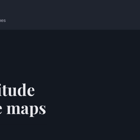
nes
itude
e maps