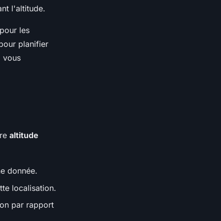
t l'altitude.
 pour les
our planifier
i vous
tre
altitude
one donnée.
te localisation.
ion par rapport