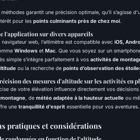
méthodes garantit une précision optimale, qu’il s’agisse d'
ntérêt pour les
points culminants près de chez moi
.
de l'application sur divers appareils
 navigateur web, l’altimètre est compatible avec
iOS, Andro
comme
Windows
et
Mac
. Que vous soyez sur un smartphon
cès simple s’intègre parfaitement à vos
activités de montag
ltitude
ou la recherche de
points d’observation des étoile
récision des mesures d’altitude sur les activités en pl
ise de votre élévation influence directement vos décisions
 montagne
, de
météo adaptée à la hauteur actuelle
ou mê
ffre une
tranquillité d'esprit
essentielle pour vos aventures.
ns pratiques et considérations
de randonnées en fonction de l'altitude