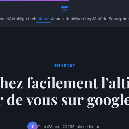
cueil
Actu
High tech
Internet
Jeux-video
Marketing
Matériel
Smartpho
INTERNET
chez facilement l'alt
r de vous sur googl
Thaïs
28 avril 2025
3 min de lecture
T