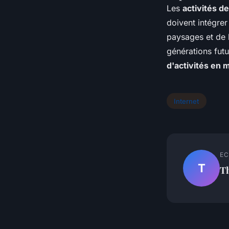
Les
activités 
doivent intégre
paysages et de l
générations fut
d'activités en
Internet
EC
T
T