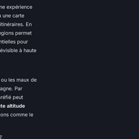
une expérience
u une carte
itinéraires. En
égions permet
ntielles pour
évisible à haute
s ou les maux de
tagne. Par
aréfié peut
te altitude
itions comme le
e