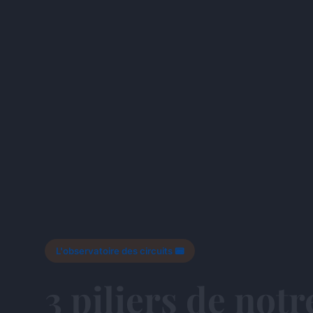
L'observatoire des circuits 📟
3 piliers de notr