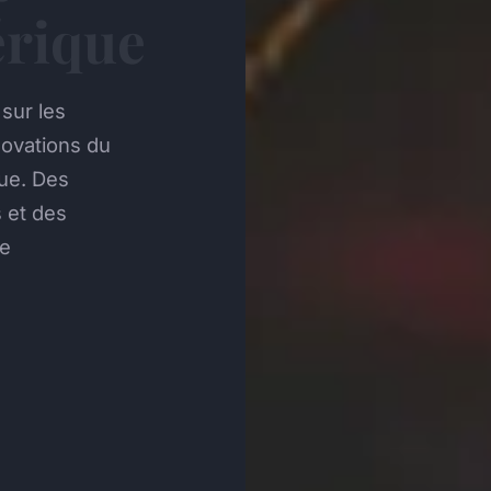
rique
sur les
novations du
ue. Des
 et des
de