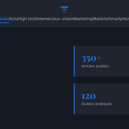
cueil
Actu
High tech
Internet
Jeux-video
Marketing
Matériel
Smartpho
350+
Articles publiés
120
Guides pratiques