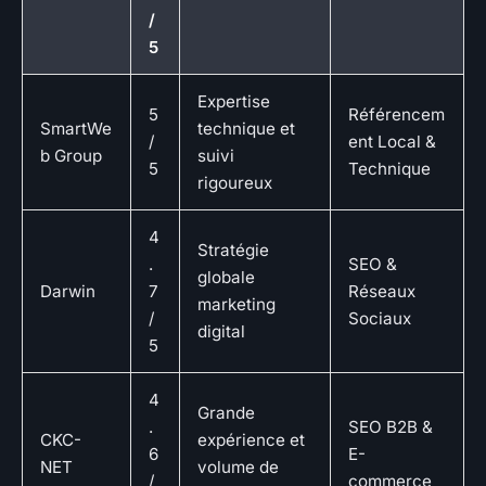
/
5
Expertise
5
Référencem
SmartWe
technique et
/
ent Local &
b Group
suivi
5
Technique
rigoureux
4
Stratégie
.
SEO &
globale
Darwin
7
Réseaux
marketing
/
Sociaux
digital
5
4
Grande
.
SEO B2B &
CKC-
expérience et
6
E-
NET
volume de
/
commerce