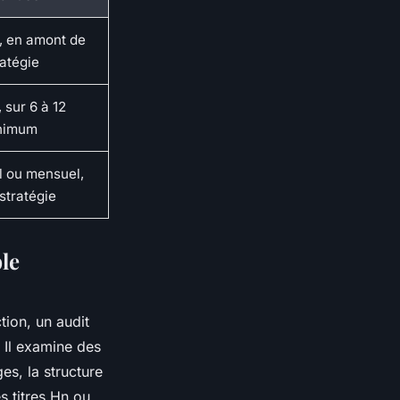
, en amont de
ratégie
 sur 6 à 12
nimum
l ou mensuel,
 stratégie
ble
tion, un audit
 Il examine des
es, la structure
s titres Hn ou