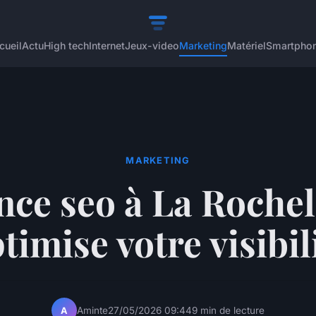
cueil
Actu
High tech
Internet
Jeux-video
Marketing
Matériel
Smartpho
MARKETING
nce seo à La Rochel
timise votre visibil
Aminte
27/05/2026 09:44
9 min de lecture
A