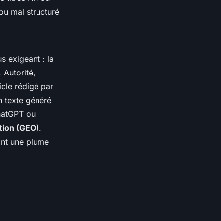
ou mal structuré
s exigeant : la
 Autorité,
icle rédigé par
n texte généré
ChatGPT ou
tion (GEO)
.
dant une plume