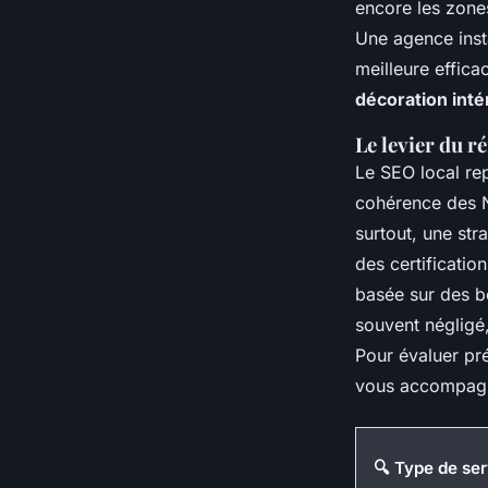
encore les zones
Une agence insta
meilleure effic
décoration inté
Le levier du 
Le SEO local rep
cohérence des N
surtout, une str
des certificati
basée sur des b
souvent négligé,
Pour évaluer pré
vous accompag
🔍 Type de ser