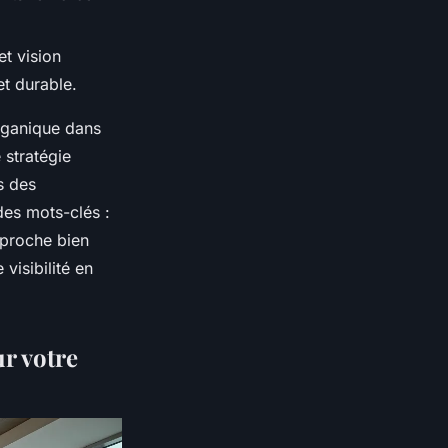
t vision
et durable.
organique dans
 stratégie
s des
des mots-clés :
approche bien
visibilité en
r votre