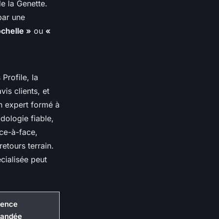
de la Genette.
par une
chelle »
ou
«
Profile, la
is clients, et
un expert formé à
dologie fiable,
ce-à-face,
retours terrain.
cialisée peut
uence
andée