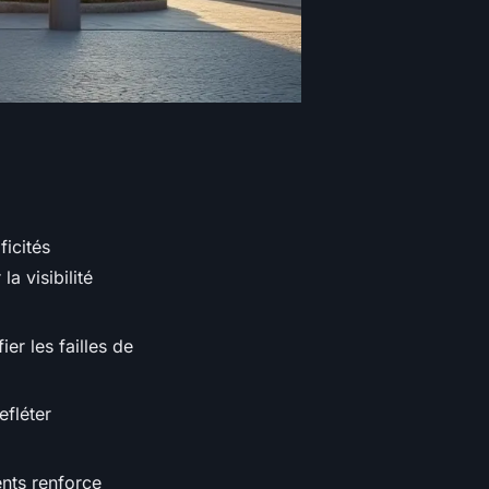
ficités
 visibilité
er les failles de
efléter
ents renforce