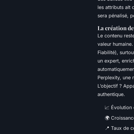
les attributs
alt
d
sera pénalisé, p
La création de
Le contenu reste
valeur humaine. 
Fiabilité), surt
un expert, enric
automatiquement
Perplexity, une 
L’objectif ? App
authentique.
📈 Évolution
🌍 Croissanc
📍 Taux de c