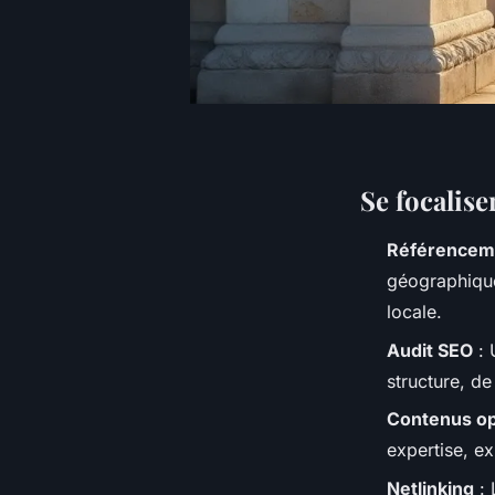
Se focaliser
Référenceme
géographique
locale.
Audit SEO
: 
structure, de
Contenus op
expertise, ex
Netlinking
: 