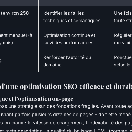
l (environ
250
Identifier les failles
Une fois
techniques et sémantiques
toute st
nt mensuel (à
Optimisation continue et
Régulier,
/mois)
suivi des performances
mois mi
Renforcer l’autorité du
Ponctue
é
domaine
selon la
 d’une optimisation SEO efficace et dura
que et l’optimisation on-page
pas une stratégie sur des fondations fragiles. Avant toute ac
vrant parfois plusieurs dizaines de pages - doit être mené.
s cruciaux : la vitesse de chargement, l’indexabilité des pag
et
meta description
, la qualité du balisage HTML (comme le