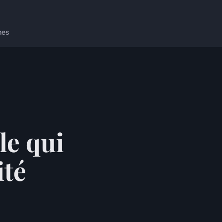
nes
le qui
ité