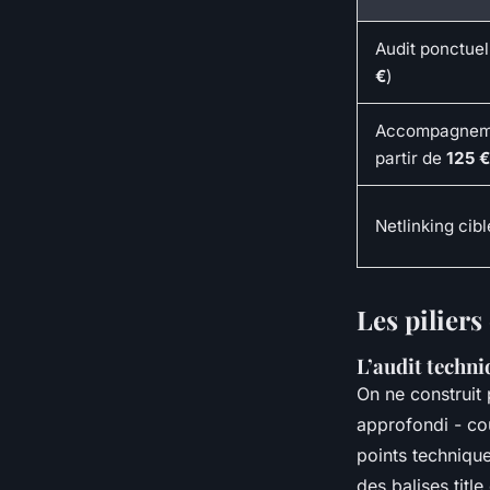
Audit ponctue
€
)
Accompagneme
partir de
125 €
Netlinking cibl
Les piliers
L’audit techni
On ne construit 
approfondi - cou
points technique
des balises
title