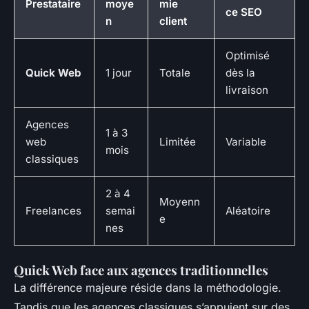
Prestataire
moye
mie
ce SEO
n
client
Optimisé
Quick Web
1 jour
Totale
dès la
livraison
Agences
1 à 3
web
Limitée
Variable
mois
classiques
2 à 4
Moyenn
Freelances
semai
Aléatoire
e
nes
Quick Web face aux agences traditionnelles
La différence majeure réside dans la méthodologie.
Tandis que les agences classiques s’appuient sur des