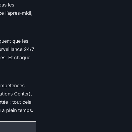
pas les
ce l’après-midi,
iquent que les
rveillance 24/7
ées. Et chaque
compétences
ations Center),
ée : tout cela
u à plein temps.