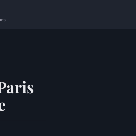
nes
Paris
e