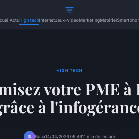
cueil
Actu
High tech
Internet
Jeux-video
Marketing
Matériel
Smartpho
HIGH TECH
misez votre PME à 
grâce à l'infogéranc
Bona
14/04/2026 09:46
11 min de lecture
B