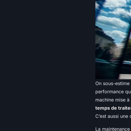
On sous-estime s
performance quo
machine mise à j
temps de trait
C’est aussi une 
La maintenance p