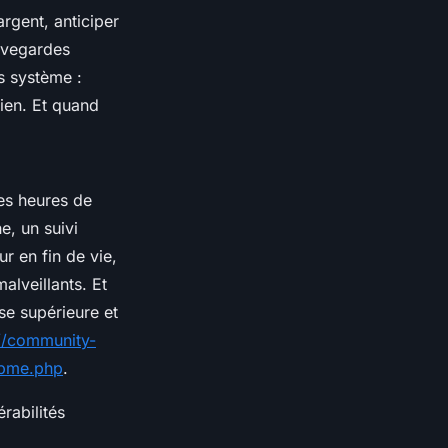
argent, anticiper
auvegardes
s système :
dien. Et quand
es heures de
e, un suivi
r en fin de vie,
alveillants. Et
se supérieure et
://community-
-pme.php
.
rabilités