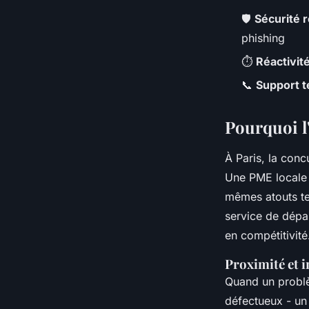
🛡️
Sécurité 
phishing
⏱️
Réactivit
📞
Support t
Pourquoi l'
À Paris, la concu
Une PME locale p
mêmes atouts tec
service de dépan
en compétitivité
Proximité et i
Quand un problèm
défectueux - un 