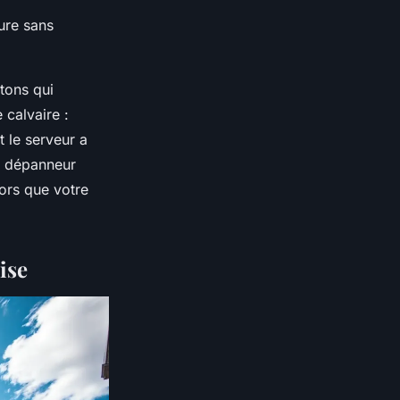
ture sans
tons qui
 calvaire :
t le serveur a
au dépanneur
lors que votre
ise