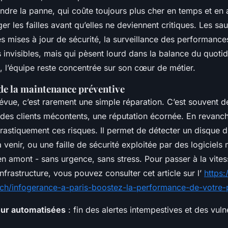
endre la panne, qui coûte toujours plus cher en temps et en 
er les failles avant qu’elles ne deviennent critiques. Les s
s mises à jour de sécurité, la surveillance des performance
 invisibles, mais qui pèsent lourd dans la balance du quoti
, l’équipe reste concentrée sur son cœur de métier.
de la maintenance préventive
vue, c’est rarement une simple réparation. C’est souvent d
 des clients mécontents, une réputation écornée. En revanch
drastiquement ces risques. Il permet de détecter un disque du
 venir, ou une faille de sécurité exploitée par des logiciels m
en amont - sans urgence, sans stress. Pour passer à la vites
infrastructure, vous pouvez consulter cet article sur l’
https
-tech/infogerance-a-paris-boostez-la-performance-de-votre
our automatisées
: fin des alertes intempestives et des vulné