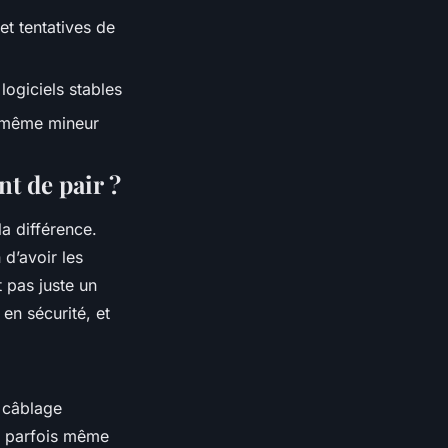
et tentatives de
logiciels stables
, même mineur
nt de pair ?
la différence.
 d’avoir les
t pas juste un
en sécurité, et
n câblage
s, parfois même